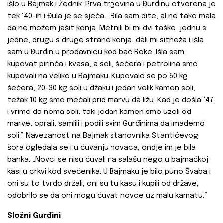
išlo u Bajmak i Žednik. Prva trgovina u Đurđinu otvorena je
tek ‘40-ih i Đula je se sjeća. „Bila sam dite, al ne tako mala
da ne možem jašit konja. Metnili bi mi dvi taške, jednu s
jedne, drugu s druge strane konja, dali mi sitneža i išla
sam u Đurđin u prodavnicu kod bać Roke. Išla sam
kupovat pirinča i kvasa, a soli, šećera i petrolina smo
kupovali na veliko u Bajmaku. Kupovalo se po 50 kg
šećera, 20-30 kg soli u džaku i jedan velik kamen soli,
težak 10 kg smo mećali prid marvu da ližu. Kad je došla ‘47.
i vrime da nema soli, taki jedan kamen smo uzeli od
marve, oprali, samlili i podili svim Gurđinima da imademo
soli.” Navezanost na Bajmak stanovnika Stantićevog
šora ogledala se i u čuvanju novaca, ondje im je bila
banka. „Novci se nisu čuvali na salašu nego u bajmačkoj
kasi u crkvi kod svećenika. U Bajmaku je bilo puno Švaba i
oni su to tvrdo držali, oni su tu kasu i kupili od države,
odobrilo se da oni mogu čuvat novce uz malu kamatu.”
Složni Gurđini