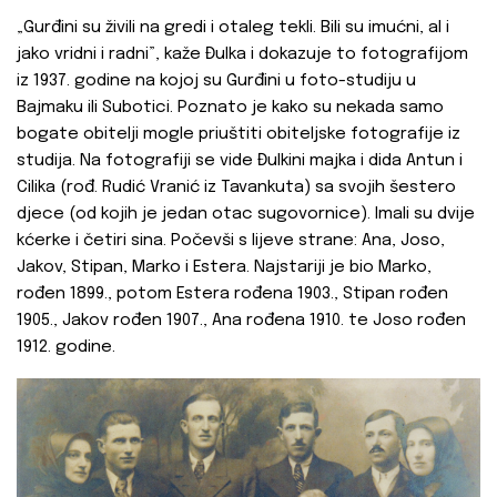
„Gurđini su živili na gredi i otaleg tekli. Bili su imućni, al i
jako vridni i radni”, kaže Đulka i dokazuje to fotografijom
iz 1937. godine na kojoj su Gurđini u foto-studiju u
Bajmaku ili Subotici. Poznato je kako su nekada samo
bogate obitelji mogle priuštiti obiteljske fotografije iz
studija. Na fotografiji se vide Đulkini majka i dida Antun i
Cilika (rođ. Rudić Vranić iz Tavankuta) sa svojih šestero
djece (od kojih je jedan otac sugovornice). Imali su dvije
kćerke i četiri sina. Počevši s lijeve strane: Ana, Joso,
Jakov, Stipan, Marko i Estera. Najstariji je bio Marko,
rođen 1899., potom Estera rođena 1903., Stipan rođen
1905., Jakov rođen 1907., Ana rođena 1910. te Joso rođen
1912. godine.