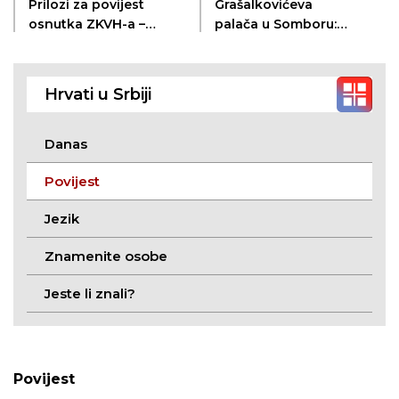
Prilozi za povijest
Grašalkovićeva
osnutka ZKVH-a –
palača u Somboru:
prve profesionalne
kulturno dobro od
institucije u području
velikog značaja
kulture
Hrvati u Srbiji
Danas
Povijest
Jezik
Znamenite osobe
Jeste li znali?
Povijest