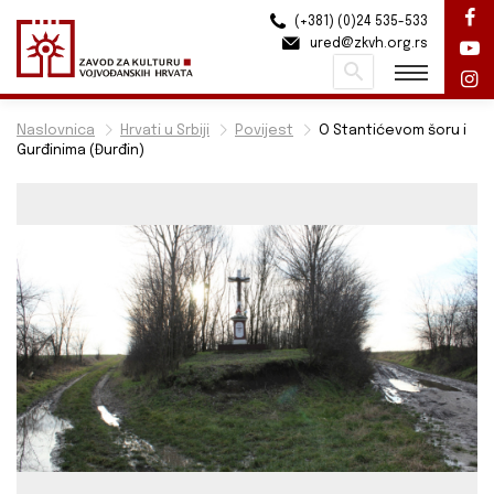
(+381) (0)24 535-533
ured@zkvh.org.rs
Pretraži
Naslovnica
Hrvati u Srbiji
Povijest
O Stantićevom šoru i
Gurđinima (Đurđin)