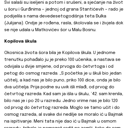
Svi salaši su iseljeni a potom i srušeni, a sjećanje na život
u šoru i Gurđinima – jednoj od grana Stantićevih – rado je
podijelila s nama devedesetogodišnja teta Đulka
(Julijana). Ondje je rođena, rasla, školovala se i živjela dok
se nije udala u Matkovićev šor u Malu Bosnu.
Kopilova škula
Okosnica života šora bila je Kopilova škula. U jednome
trenutku pohađalo ju je preko 100 učenika, a nastava se
odvijala u dvije smjene, od prvoga do četvrtoga i od
petog do osmog razreda. „S početka je u škuli bio jedan
učitelj, a kad nas je bilo puno, priko 100 dice, onda je bilo
dva učitelja. Prija podne su uvik išli mlađi, od prvog do
četvrtog razreda. Kad sam ja išla u škulu, ‘42. sam krenila,
bilo nas je i po 20 u razredu. Jedno vrime nas je bilo 120
od prvog do četvrtog razreda. Moglo se tamo učit i do
osmog razreda, al svake dvi nedilje se moralo ić u Bajmak
na ispitivanje. Meni tata nije dao ić u Bajmak u osmom