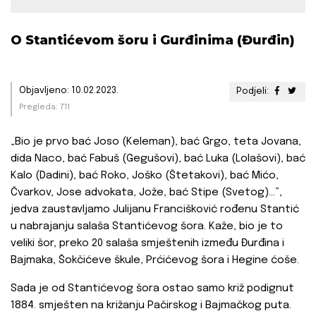
O Stantićevom šoru i Gurđinima (Đurđin)
Objavljeno: 10.02.2023.
Podjeli:
Pregleda: 711
„Bio je prvo bać Joso (Keleman), bać Grgo, teta Jovana,
dida Naco, bać Fabuš (Gegušovi), bać Luka (Lolašovi), bać
Kalo (Dadini), bać Roko, Joško (Štetakovi), bać Mićo,
Čvarkov, Jose advokata, Jože, bać Stipe (Svetog)...”,
jedva zaustavljamo Julijanu Francišković rođenu Stantić
u nabrajanju salaša Stantićevog šora. Kaže, bio je to
veliki šor, preko 20 salaša smještenih između Đurđina i
Bajmaka, Šokčićeve škule, Prćićevog šora i Hegine ćoše.
Sada je od Stantićevog šora ostao samo križ podignut
1884. smješten na križanju Pačirskog i Bajmačkog puta.