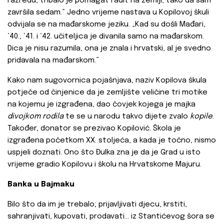
razredu, tribalo je pomagat radit na zemlji, tako da sam
završila sedam.” Jedno vrijeme nastava u Kopilovoj škuli
odvijala se na mađarskome jeziku. „Kad su došli Mađari,
‘40., ‘41. i ‘42. učiteljica je divanila samo na mađarskom.
Dica je nisu razumila, ona je znala i hrvatski, al je svedno
pridavala na mađarskom.”
Kako nam sugovornica pojašnjava, naziv Kopilova škula
potječe od činjenice da je zemljište veličine tri motike
na kojemu je izgrađena, dao čovjek kojega je majka
divojkom rodila
te se u narodu takvo dijete zvalo
kopile
.
Također, donator se prezivao Kopilović. Škola je
izgrađena početkom XX. stoljeća, a kada je točno, nismo
uspjeli doznati. Ono što Đulka zna je da je Grad u isto
vrijeme gradio Kopilovu i školu na Hrvatskome Majuru.
Banka u Bajmaku
Bilo što da im je trebalo; prijavljivati djecu, krstiti,
sahranjivati, kupovati, prodavati… iz Stantićevog šora se