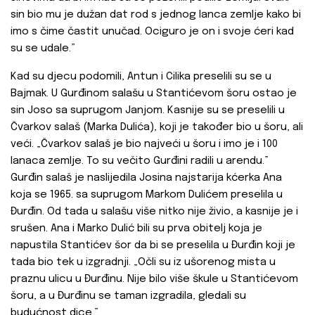
sin bio mu je dužan dat rod s jednog lanca zemlje kako bi
imo s čime častit unučad. Ociguro je on i svoje ćeri kad
su se udale.”
Kad su djecu podomili, Antun i Cilika preselili su se u
Bajmak. U Gurđinom salašu u Stantićevom šoru ostao je
sin Joso sa suprugom Janjom. Kasnije su se preselili u
Čvarkov salaš (Marka Dulića), koji je također bio u šoru, ali
veći. „Čvarkov salaš je bio najveći u šoru i imo je i 100
lanaca zemlje. To su večito Gurđini radili u arendu.”
Gurđin salaš je naslijedila Josina najstarija kćerka Ana
koja se 1965. sa suprugom Markom Dulićem preselila u
Đurđin. Od tada u salašu više nitko nije živio, a kasnije je i
srušen. Ana i Marko Dulić bili su prva obitelj koja je
napustila Stantićev šor da bi se preselila u Đurđin koji je
tada bio tek u izgradnji. „Očli su iz ušorenog mista u
praznu ulicu u Đurđinu. Nije bilo više škule u Stantićevom
šoru, a u Đurđinu se taman izgradila, gledali su
budućnost dice.”