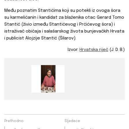
Među poznatim Stantićima koji su potekli iz ovoga šora
su karmelićanin i kandidat za blaženika otac Gerard Tomo
Stantić (živio između Stantićevog i Prćićevog šora) i
istraživač običaja i salašarskog života bunjevačkih Hrvata
i publicist Alojzije Stantić (Šilarov).
Izvor:
Hrvatska riječ
(J. D. B.)
Prethodno
Sljedeće