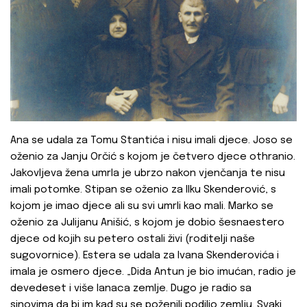
Ana se udala za Tomu Stantića i nisu imali djece. Joso se
oženio za Janju Orčić s kojom je četvero djece othranio.
Jakovljeva žena umrla je ubrzo nakon vjenčanja te nisu
imali potomke. Stipan se oženio za Ilku Skenderović, s
kojom je imao djece ali su svi umrli kao mali. Marko se
oženio za Julijanu Anišić, s kojom je dobio šesnaestero
djece od kojih su petero ostali živi (roditelji naše
sugovornice). Estera se udala za Ivana Skenderovića i
imala je osmero djece. „Dida Antun je bio imućan, radio je
devedeset i više lanaca zemlje. Dugo je radio sa
sinovima da bi im kad su se poženili podilio zemlju. Svaki