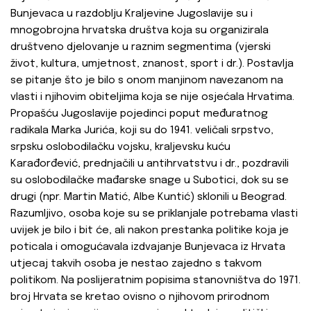
Bunjevaca u razdoblju Kraljevine Jugoslavije su i
mnogobrojna hrvatska društva koja su organizirala
društveno djelovanje u raznim segmentima (vjerski
život, kultura, umjetnost, znanost, sport i dr.). Postavlja
se pitanje što je bilo s onom manjinom navezanom na
vlasti i njihovim obiteljima koja se nije osjećala Hrvatima.
Propašću Jugoslavije pojedinci poput međuratnog
radikala Marka Jurića, koji su do 1941. veličali srpstvo,
srpsku oslobodilačku vojsku, kraljevsku kuću
Karađorđević, prednjačili u antihrvatstvu i dr., pozdravili
su oslobodilačke mađarske snage u Subotici, dok su se
drugi (npr. Martin Matić, Albe Kuntić) sklonili u Beograd.
Razumljivo, osoba koje su se priklanjale potrebama vlasti
uvijek je bilo i bit će, ali nakon prestanka politike koja je
poticala i omogućavala izdvajanje Bunjevaca iz Hrvata
utjecaj takvih osoba je nestao zajedno s takvom
politikom. Na poslijeratnim popisima stanovništva do 1971.
broj Hrvata se kretao ovisno o njihovom prirodnom