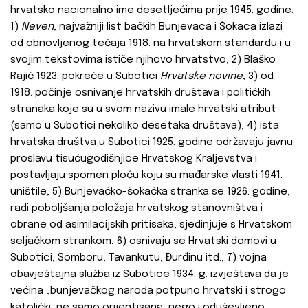
hrvatsko nacionalno ime desetljećima prije 1945. godine:
1)
Neven
, najvažniji list bačkih Bunjevaca i Šokaca izlazi
od obnovljenog tečaja 1918. na hrvatskom standardu i u
svojim tekstovima ističe njihovo hrvatstvo, 2) Blaško
Rajić 1923. pokreće u Subotici
Hrvatske novine
, 3) od
1918. počinje osnivanje hrvatskih društava i političkih
stranaka koje su u svom nazivu imale hrvatski atribut
(samo u Subotici nekoliko desetaka društava), 4) ista
hrvatska društva u Subotici 1925. godine održavaju javnu
proslavu tisućugodišnjice Hrvatskog Kraljevstva i
postavljaju spomen ploču koju su mađarske vlasti 1941.
uništile, 5) Bunjevačko-šokačka stranka se 1926. godine,
radi poboljšanja položaja hrvatskog stanovništva i
obrane od asimilacijskih pritisaka, sjedinjuje s Hrvatskom
seljačkom strankom, 6) osnivaju se Hrvatski domovi u
Subotici, Somboru, Tavankutu, Đurđinu itd., 7) vojna
obavještajna služba iz Subotice 1934. g. izvještava da je
većina „bunjevačkog naroda potpuno hrvatski i strogo
katolički, ne samo orijentisana, nego i oduševljeno