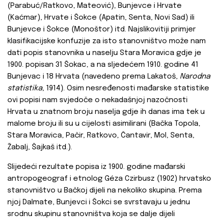
(Parabuć/Ratkovo, Mateović), Bunjevce i Hrvate
(Kaćmar), Hrvate i Šokce (Apatin, Senta, Novi Sad) ili
Bunjevce i Šokce (Monoštor) itd. Najslikovitiji primjer
klasifikacijske konfuzije za isto stanovništvo može nam
dati popis stanovnika u naselju Stara Moravica gdje je
1900. popisan 31 Šokac, a na sljedećem 1910. godine 41
Bunjevac i 18 Hrvata (navedeno prema Lakatoš,
Narodna
statistika
, 1914). Osim nesređenosti mađarske statistike
ovi popisi nam svjedoče o nekadašnjoj nazočnosti
Hrvata u znatnom broju naselja gdje ih danas ima tek u
malome broju ili su u cijelosti asimilirani (Bačka Topola,
Stara Moravica, Pačir, Ratkovo, Čantavir, Mol, Senta,
Žabalj, Šajkaš itd.).
Slijedeći rezultate popisa iz 1900. godine mađarski
antropogeograf i etnolog Géza Czirbusz (1902) hrvatsko
stanovništvo u Bačkoj dijeli na nekoliko skupina. Prema
njoj Dalmate, Bunjevci i Šokci se svrstavaju u jednu
srodnu skupinu stanovništva koja se dalje dijeli