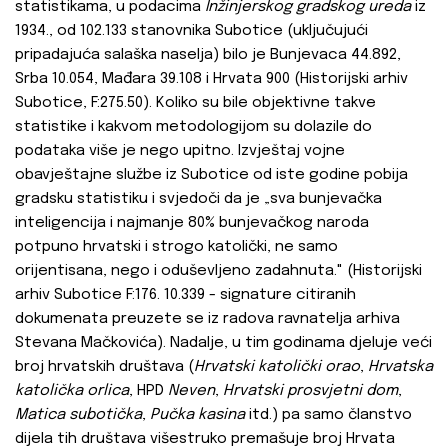
statistikama, u podacima
Inžinjerskog gradskog ureda
iz
1934., od 102.133 stanovnika Subotice (uključujući
pripadajuća salaška naselja) bilo je Bunjevaca 44.892,
Srba 10.054, Mađara 39.108 i Hrvata 900 (Historijski arhiv
Subotice, F:275.50). Koliko su bile objektivne takve
statistike i kakvom metodologijom su dolazile do
podataka više je nego upitno. Izvještaj vojne
obavještajne službe iz Subotice od iste godine pobija
gradsku statistiku i svjedoči da je „sva bunjevačka
inteligencija i najmanje 80% bunjevačkog naroda
potpuno hrvatski i strogo katolički, ne samo
orijentisana, nego i oduševljeno zadahnuta." (Historijski
arhiv Subotice F:176. 10.339 - signature citiranih
dokumenata preuzete se iz radova ravnatelja arhiva
Stevana Mačkovića). Nadalje, u tim godinama djeluje veći
broj hrvatskih društava (
Hrvatski katolički orao
,
Hrvatska
katolička orlica
, HPD
Neven
,
Hrvatski prosvjetni dom
,
Matica subotička
,
Pučka kasina
itd.) pa samo članstvo
dijela tih društava višestruko premašuje broj Hrvata