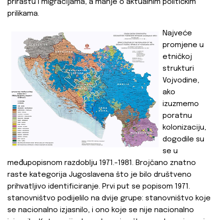
prirastu i migracijama, a manje o aktualnim političkim
prilikama.
Najveće
promjene u
etničkoj
strukturi
Vojvodine,
ako
izuzmemo
poratnu
kolonizaciju,
dogodile su
se u
međupopisnom razdoblju 1971.-1981. Brojčano znatno
raste kategorija Jugoslavena što je bilo društveno
prihvatljivo identificiranje. Prvi put se popisom 1971.
stanovništvo podijelilo na dvije grupe: stanovništvo koje
se nacionalno izjasnilo, i ono koje se nije nacionalno