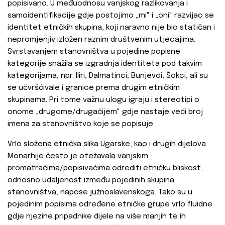
popisivano. U međuodnosu vanjskog razlikovanja i
samoidentifikacije gdje postojimo „mi" i „oni" razvijao se
identitet etničkih skupina, koji naravno nije bio statičan i
nepromjenjiv izložen raznim društvenim utjecajima.
Svrstavanjem stanovništva u pojedine popisne
kategorije snažila se izgradnja identiteta pod takvim
kategorijama, npr. Iliri, Dalmatinci, Bunjevci, Šokci, ali su
se učvršćivale i granice prema drugim etničkim
skupinama. Pri tome važnu ulogu igraju i stereotipi o
onome „drugome/drugačijem" gdje nastaje veći broj
imena za stanovništvo koje se popisuje.
Vrlo složena etnička slika Ugarske, kao i drugih dijelova
Monarhije često je otežavala vanjskim
promatračima/popisivačima odrediti etničku bliskost,
odnosno udaljenost između pojedinih skupina
stanovništva, napose južnoslavenskoga. Tako su u
pojedinim popisima određene etničke grupe vrlo fluidne
gdje njezine pripadnike dijele na više manjih te ih