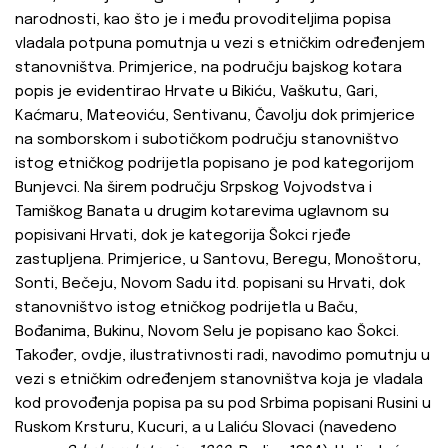
narodnosti, kao što je i među provoditeljima popisa
vladala potpuna pomutnja u vezi s etničkim određenjem
stanovništva. Primjerice, na području bajskog kotara
popis je evidentirao Hrvate u Bikiću, Vaškutu, Gari,
Kaćmaru, Mateoviću, Sentivanu, Čavolju dok primjerice
na somborskom i subotičkom području stanovništvo
istog etničkog podrijetla popisano je pod kategorijom
Bunjevci. Na širem području Srpskog Vojvodstva i
Tamiškog Banata u drugim kotarevima uglavnom su
popisivani Hrvati, dok je kategorija Šokci rjeđe
zastupljena. Primjerice, u Santovu, Beregu, Monoštoru,
Sonti, Bečeju, Novom Sadu itd. popisani su Hrvati, dok
stanovništvo istog etničkog podrijetla u Baču,
Bođanima, Bukinu, Novom Selu je popisano kao Šokci.
Također, ovdje, ilustrativnosti radi, navodimo pomutnju u
vezi s etničkim određenjem stanovništva koja je vladala
kod provođenja popisa pa su pod Srbima popisani Rusini u
Ruskom Krsturu, Kucuri, a u Laliću Slovaci (navedeno