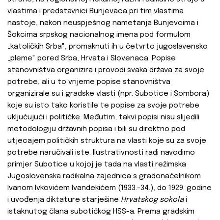
vlastima i predstavnici Bunjevaca pri tim vlastima
nastoje, nakon neuspješnog nametanja Bunjevcima i
Šokcima srpskog nacionalnog imena pod formulom
„katoličkih Srba", promaknuti ih u četvrto jugoslavensko
„pleme" pored Srba, Hrvata i Slovenaca. Popise
stanovništva organizira i provodi svaka država za svoje
potrebe, ali u to vrijeme popise stanovništva
organizirale su i gradske vlasti (npr. Subotice i Sombora)
koje su isto tako koristile te popise za svoje potrebe
uključujući i političke. Međutim, takvi popisi nisu slijedili
metodologiju državnih popisa i bili su direktno pod
utjecajem političkih struktura na vlasti koje su za svoje
potrebe naručivali iste. Ilustrativnosti radi navodimo
primjer Subotice u kojoj je tada na vlasti režimska
Jugoslovenska radikalna zajednica s gradonačelnikom
Ivanom Ivkovićem Ivandekićem (1933.-34.), do 1929. godine
i uvođenja diktature starješine
Hrvatskog sokola
i
istaknutog člana subotičkog HSS-a. Prema gradskim