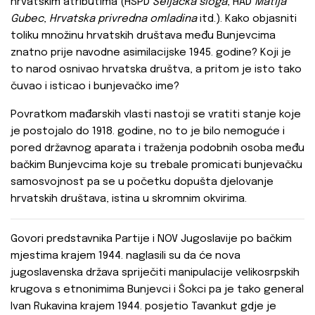
hrvatskim atributima (HSPD
Seljačka sloga
, HAD
Matija
Gubec
,
Hrvatska privredna omladina
itd.). Kako objasniti
toliku množinu hrvatskih društava među Bunjevcima
znatno prije navodne asimilacijske 1945. godine? Koji je
to narod osnivao hrvatska društva, a pritom je isto tako
čuvao i isticao i bunjevačko ime?
Povratkom mađarskih vlasti nastoji se vratiti stanje koje
je postojalo do 1918. godine, no to je bilo nemoguće i
pored državnog aparata i traženja podobnih osoba među
bačkim Bunjevcima koje su trebale promicati bunjevačku
samosvojnost pa se u početku dopušta djelovanje
hrvatskih društava, istina u skromnim okvirima.
Govori predstavnika Partije i NOV Jugoslavije po bačkim
mjestima krajem 1944. naglasili su da će nova
jugoslavenska država spriječiti manipulacije velikosrpskih
krugova s etnonimima Bunjevci i Šokci pa je tako general
Ivan Rukavina krajem 1944. posjetio Tavankut gdje je