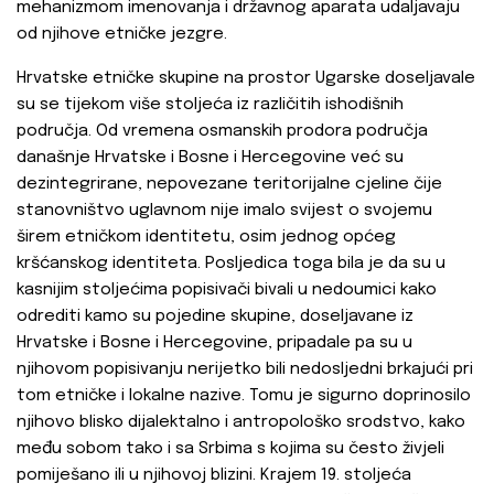
mehanizmom imenovanja i državnog aparata udaljavaju
od njihove etničke jezgre.
Hrvatske etničke skupine na prostor Ugarske doseljavale
su se tijekom više stoljeća iz različitih ishodišnih
područja. Od vremena osmanskih prodora područja
današnje Hrvatske i Bosne i Hercegovine već su
dezintegrirane, nepovezane teritorijalne cjeline čije
stanovništvo uglavnom nije imalo svijest o svojemu
širem etničkom identitetu, osim jednog općeg
kršćanskog identiteta. Posljedica toga bila je da su u
kasnijim stoljećima popisivači bivali u nedoumici kako
odrediti kamo su pojedine skupine, doseljavane iz
Hrvatske i Bosne i Hercegovine, pripadale pa su u
njihovom popisivanju nerijetko bili nedosljedni brkajući pri
tom etničke i lokalne nazive. Tomu je sigurno doprinosilo
njihovo blisko dijalektalno i antropološko srodstvo, kako
među sobom tako i sa Srbima s kojima su često živjeli
pomiješano ili u njihovoj blizini. Krajem 19. stoljeća