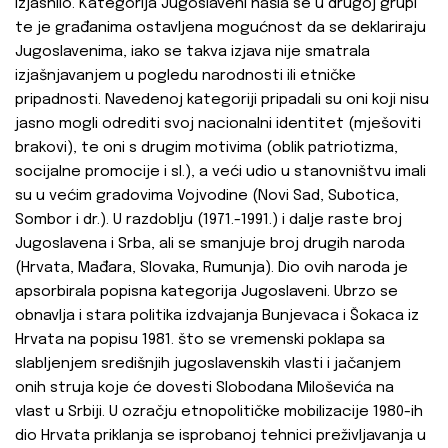
izjasnilo. Kategorija Jugoslaveni našla se u drugoj grupi
te je građanima ostavljena mogućnost da se deklariraju
Jugoslavenima, iako se takva izjava nije smatrala
izjašnjavanjem u pogledu narodnosti ili etničke
pripadnosti. Navedenoj kategoriji pripadali su oni koji nisu
jasno mogli odrediti svoj nacionalni identitet (mješoviti
brakovi), te oni s drugim motivima (oblik patriotizma,
socijalne promocije i sl.), a veći udio u stanovništvu imali
su u većim gradovima Vojvodine (Novi Sad, Subotica,
Sombor i dr.). U razdoblju (1971.-1991.) i dalje raste broj
Jugoslavena i Srba, ali se smanjuje broj drugih naroda
(Hrvata, Mađara, Slovaka, Rumunja). Dio ovih naroda je
apsorbirala popisna kategorija Jugoslaveni. Ubrzo se
obnavlja i stara politika izdvajanja Bunjevaca i Šokaca iz
Hrvata na popisu 1981. što se vremenski poklapa sa
slabljenjem središnjih jugoslavenskih vlasti i jačanjem
onih struja koje će dovesti Slobodana Miloševića na
vlast u Srbiji. U ozračju etnopolitičke mobilizacije 1980-ih
dio Hrvata priklanja se isprobanoj tehnici preživljavanja u