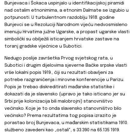
Bunjevaca i Šokaca uspinjalo u identifikacijskoj piramidi
nad ostalim etnonimima, a etnonim Dalmate se izgubio u
potpunosti. U turbulentnom razdoblju 1918. godine
Bunjevci se u Rezoluciji Narodnom vijeću nedvosmisleno
imenuju Hrvatima južne Ugarske, a propast ugarske vlasti
simbolički su obilježili isticanjem hrvatske zastave na
toranj gradske vijećnice u Subotici.
Nedugo poslije završetka Prvog svjetskog rata, u
Subotici i drugim dijelovima sjeverne Bačke srpske vlasti
vrše lokalni popis 1919., čiji su rezultati obavljeni za
potrebe razgraničenja i mirovne konferencije u Parizu.
Popis je trebao diskreditirati mađarske statistike i
dokazati da je slavensko (upravo je tako isticano jer su
Srbi prije kolonizacija bili malobrojni) stanovništvo
većinsko. Koje je to onda slavensko stanovništvo bilo
većinsko? Prema rezultatima tog popisa izrazito je
porastao broj Bunjevaca, u mađarskim statistikama 1910.
službeno zavedeni kao „ostali", s 33.390 na 65.135 1919.