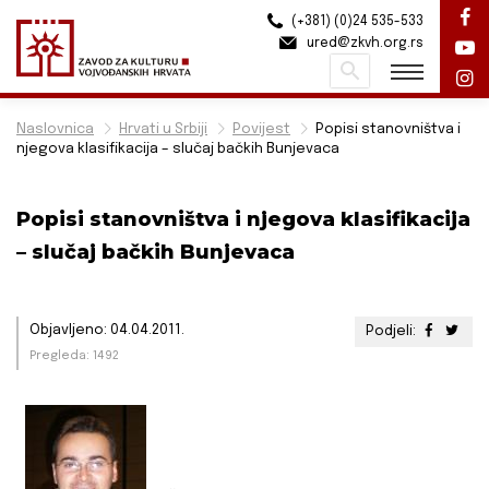
(+381) (0)24 535-533
ured@zkvh.org.rs
Pretraži
Naslovnica
Hrvati u Srbiji
Povijest
Popisi stanovništva i
njegova klasifikacija – slučaj bačkih Bunjevaca
Popisi stanovništva i njegova klasifikacija
– slučaj bačkih Bunjevaca
Objavljeno: 04.04.2011.
Podjeli:
Pregleda: 1492