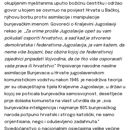
okupljenim mještanima uputio božićnu čestitku i održao
govor u kojem se osvrnuo na povijest Hrvata u Bačkoj,
njihovu borbu protiv asimilacije i manipulacije
bunjevačkim imenom. Govoreći o Kraljevini Jugoslaviji
rekao je: „
Za vrime prošle Jugoslavije opet su vam
pokušali osporiti hrvatstvo, a sad kad je stvorena
demokratska i federativna Jugoslavija, ja vam kažem, da
nema više bojazni, bez obzira kojoj će federativnoj
zajednici pripadati Vojvodina, da će tko više osporavati
vaša prava ili hrvatstvo
." Pripisivanje navodne nasilne
asimilacije Bunjevaca u Hrvate jugoslavenskom
komunističkom vodstvu nakon 1945. je neodrživa teorija
jer su obavještajna tijela Kraljevine Jugoslavije, u državi u
kojoj se poticala bunjevačka samosvojnost, desetljeće
prije dolaska komunista na vlast utvrdila da je „sva
bunjevačka inteligencija i najmanje 80% bunjevačkog
naroda potpuno hrvatski i strogo katolički, ne samo
orijentisana, nego i oduševljeno zadahnuta."
Svjedočanstvo o nacionalnim osjećajima velike većine