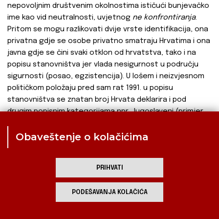
nepovoljnim društvenim okolnostima ističući bunjevačko
ime kao vid neutralnosti, uvjetnog
ne konfrontiranja
.
Pritom se mogu razlikovati dvije vrste identifikacija, ona
privatna gdje se osobe privatno smatraju Hrvatima i ona
javna gdje se čini svaki otklon od hrvatstva, tako i na
popisu stanovništva jer vlada nesigurnost u području
sigurnosti (posao, egzistencija). U lošem i neizvjesnom
političkom položaju pred sam rat 1991. u popisu
stanovništva se znatan broj Hrvata deklarira i pod
drugim popisnim kategorijama npr. Jugoslaveni (primjer
Monoštora gdje 1991. relativna većina postaju
Obaveštenje o kolačićima
Jugoslaveni iako su Hrvati u prijašnjim popisima uvijek
činili većinsko stanovništvo i ponovno 2002.), čest slučaj i
s drugim hrvatskim naseljima kao i pod drugim popisnim
PRIHVATI
kategorijama.
Popis stanovništva 2002. godine ustanovio je daljnji
PODEŠAVANJA KOLAČIĆA
demografski pad hrvatskog stanovništva u Vojvodini.
Istodobno, zabilježen je novi demografski rast srpskog, a