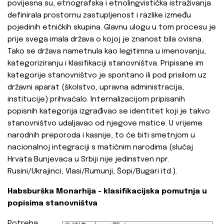
povijesna su, etnografska i etnolingvistička istraživanja
definirala prostornu zastupljenost i razlike između
pojedinih etničkih skupina. Glavnu ulogu u tom procesu je
prije svega imala država o kojoj je znanost bila ovisna.
Tako se država nametnula kao legitimna u imenovanju,
kategoriziranju i klasifikaciji stanovništva. Pripisane im
kategorije stanovništvo je spontano ili pod prisilom uz
državni aparat (školstvo, upravna administracija,
institucije) prihvaćalo. Internalizacijom pripisanih
popisnih kategorija izgrađivao se identitet koji je takvo
stanovništvo udaljavao od njegove matice. U vrijeme
narodnih preporoda i kasnije, to će biti smetnjom u
nacionalnoj integraciji s matičnim narodima (slučaj
Hrvata Bunjevaca u Srbiji nije jedinstven npr.
Rusini/Ukrajinci, Vlasi/Rumunji, Šopi/Bugari itd.).
Habsburška Monarhija - klasifikacijska pomutnja u
popisima stanovništva
Potreba