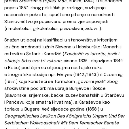
prema
Srbskom letopisu 1863
, Budim, 1864). U sljedećem
popisu 1857. zbog političkih je razloga, suzbijanja
nacionalnih pokreta, ispušteno pitanje o narodnosti.
Stanovništvo je popisivano prema vjeroispovijedi
(rimokatolici, grkokatolici, pravoslavni, židovi...).
Snažan utjecaj na klasifikaciju stanovništva kriterijem
jezične srodnosti južnih Slavena u Habsburškoj Monarhiji
ostavili su Šafarik i Karadžić (
Kovčežić za istoriju, jezik i
običaje Srba sva tri zakona
, pisano 1836., objavljeno 1849.
u Beču) pod čijim su utjecajima nastajale neke
etnografske studije npr. Fényes (1842./1843.) ili Czoernig
(1857.) koja koristeći se formulom „govorni jezik" zbog
štokavštine pod Srbima ubraja Bunjevce i Šokce
(slavonske, srijemske, bačke izuzev banatskih u Starčevu
i Pančevu koje smatra Hrvatima), a Karaševce kao
torlake u Bugare. Već sljedeće godine (1858.) u
Geographisches Lexikon Des Königreichs Ungarn Und Der
Serbischen Woiwodschaft Mit Dem Temescher Banate