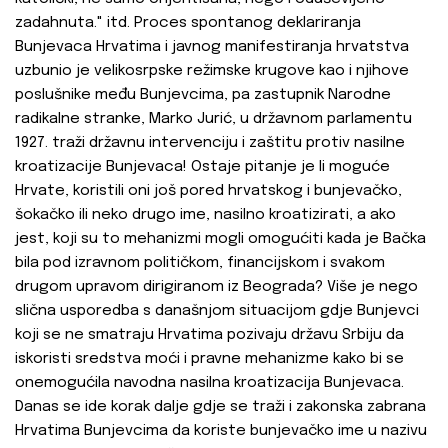
zadahnuta." itd. Proces spontanog deklariranja
Bunjevaca Hrvatima i javnog manifestiranja hrvatstva
uzbunio je velikosrpske režimske krugove kao i njihove
poslušnike među Bunjevcima, pa zastupnik Narodne
radikalne stranke, Marko Jurić, u državnom parlamentu
1927. traži državnu intervenciju i zaštitu protiv nasilne
kroatizacije Bunjevaca! Ostaje pitanje je li moguće
Hrvate, koristili oni još pored hrvatskog i bunjevačko,
šokačko ili neko drugo ime, nasilno kroatizirati, a ako
jest, koji su to mehanizmi mogli omogućiti kada je Bačka
bila pod izravnom političkom, financijskom i svakom
drugom upravom dirigiranom iz Beograda? Više je nego
slična usporedba s današnjom situacijom gdje Bunjevci
koji se ne smatraju Hrvatima pozivaju državu Srbiju da
iskoristi sredstva moći i pravne mehanizme kako bi se
onemogućila navodna nasilna kroatizacija Bunjevaca.
Danas se ide korak dalje gdje se traži i zakonska zabrana
Hrvatima Bunjevcima da koriste bunjevačko ime u nazivu