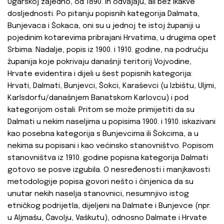
Ugarskoj zajedno, od 1890. ih odvajaju, ali bez ikakve
dosljednosti. Po pitanju popisnih kategorija Dalmata,
Bunjevaca i Šokaca, oni su u jednoj te istoj županiji u
pojedinim kotarevima pribrajani Hrvatima, u drugima opet
Srbima. Nadalje, popis iz 1900. i 1910. godine, na području
županija koje pokrivaju današnji teritorij Vojvodine,
Hrvate evidentira i dijeli u šest popisnih kategorija:
Hrvati, Dalmati, Bunjevci, Šokci, Karaševci (u Izbištu, Uljmi,
Karlsdorfu/današnjem Banatskom Karlovcu) i pod
kategorijom ostali. Pritom se može primijetiti da su
Dalmati u nekim naseljima u popisima 1900. i 1910. iskazivani
kao posebna kategorija s Bunjevcima ili Šokcima, a u
nekima su popisani i kao većinsko stanovništvo. Popisom
stanovništva iz 1910. godine popisna kategorija Dalmati
gotovo se posve izgubila. O nesređenosti i manjkavosti
metodologije popisa govori nešto i činjenica da su
unutar nekih naselja stanovnici, nesumnjivo istog
etničkog podrijetla, dijeljeni na Dalmate i Bunjevce (npr.
u Aljmašu, Čavolju, Vaškutu), odnosno Dalmate i Hrvate