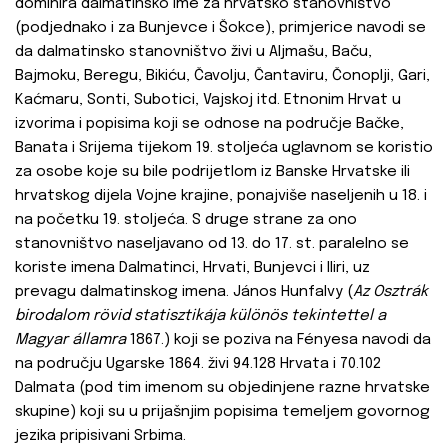
dominira dalmatinsko ime za hrvatsko stanovništvo
(podjednako i za Bunjevce i Šokce), primjerice navodi se
da dalmatinsko stanovništvo živi u Aljmašu, Baču,
Bajmoku, Beregu, Bikiću, Čavolju, Čantaviru, Čonoplji, Gari,
Kaćmaru, Sonti, Subotici, Vajskoj itd. Etnonim Hrvat u
izvorima i popisima koji se odnose na područje Bačke,
Banata i Srijema tijekom 19. stoljeća uglavnom se koristio
za osobe koje su bile podrijetlom iz Banske Hrvatske ili
hrvatskog dijela Vojne krajine, ponajviše naseljenih u 18. i
na početku 19. stoljeća. S druge strane za ono
stanovništvo naseljavano od 13. do 17. st. paralelno se
koriste imena Dalmatinci, Hrvati, Bunjevci i Iliri, uz
prevagu dalmatinskog imena. János Hunfalvy (
Az Osztrák
birodalom rövid statisztikája különös tekintettel a
Magyar államra
1867.) koji se poziva na Fényesa navodi da
na području Ugarske 1864. živi 94.128 Hrvata i 70.102
Dalmata (pod tim imenom su objedinjene razne hrvatske
skupine) koji su u prijašnjim popisima temeljem govornog
jezika pripisivani Srbima.