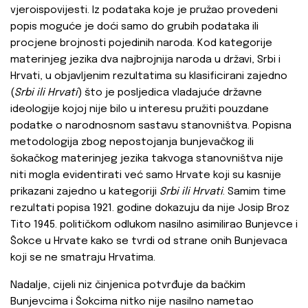
vjeroispovijesti. Iz podataka koje je pružao provedeni
popis moguće je doći samo do grubih podataka ili
procjene brojnosti pojedinih naroda. Kod kategorije
materinjeg jezika dva najbrojnija naroda u državi, Srbi i
Hrvati, u objavljenim rezultatima su klasificirani zajedno
(
Srbi ili Hrvati
) što je posljedica vladajuće državne
ideologije kojoj nije bilo u interesu pružiti pouzdane
podatke o narodnosnom sastavu stanovništva. Popisna
metodologija zbog nepostojanja bunjevačkog ili
šokačkog materinjeg jezika takvoga stanovništva nije
niti mogla evidentirati već samo Hrvate koji su kasnije
prikazani zajedno u kategoriji
Srbi ili Hrvati
. Samim time
rezultati popisa 1921. godine dokazuju da nije Josip Broz
Tito 1945. političkom odlukom nasilno asimilirao Bunjevce i
Šokce u Hrvate kako se tvrdi od strane onih Bunjevaca
koji se ne smatraju Hrvatima.
Nadalje, cijeli niz činjenica potvrđuje da bačkim
Bunjevcima i Šokcima nitko nije nasilno nametao