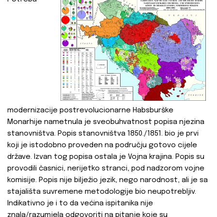
modernizacije postrevolucionarne Habsburške
Monarhije nametnula je sveobuhvatnost popisa njezina
stanovništva. Popis stanovništva 1850./1851. bio je prvi
koji je istodobno proveden na području gotovo cijele
države. Izvan tog popisa ostala je Vojna krajina. Popis su
provodili časnici, nerijetko stranci, pod nadzorom vojne
komisije. Popis nije bilježio jezik, nego narodnost, ali je sa
stajališta suvremene metodologije bio neupotrebljiv.
Indikativno je i to da većina ispitanika nije
znala/razumjela odgovoriti na pitanje koje su