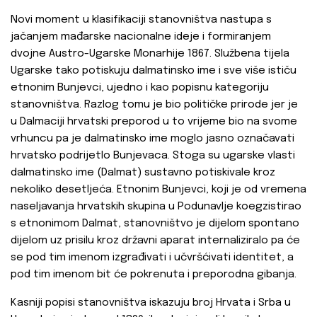
Novi moment u klasifikaciji stanovništva nastupa s
jačanjem mađarske nacionalne ideje i formiranjem
dvojne Austro-Ugarske Monarhije 1867. Službena tijela
Ugarske tako potiskuju dalmatinsko ime i sve više ističu
etnonim Bunjevci, ujedno i kao popisnu kategoriju
stanovništva. Razlog tomu je bio političke prirode jer je
u Dalmaciji hrvatski preporod u to vrijeme bio na svome
vrhuncu pa je dalmatinsko ime moglo jasno označavati
hrvatsko podrijetlo Bunjevaca. Stoga su ugarske vlasti
dalmatinsko ime (Dalmat) sustavno potiskivale kroz
nekoliko desetljeća. Etnonim Bunjevci, koji je od vremena
naseljavanja hrvatskih skupina u Podunavlje koegzistirao
s etnonimom Dalmat, stanovništvo je dijelom spontano
dijelom uz prisilu kroz državni aparat internaliziralo pa će
se pod tim imenom izgrađivati i učvršćivati identitet, a
pod tim imenom bit će pokrenuta i preporodna gibanja.
Kasniji popisi stanovništva iskazuju broj Hrvata i Srba u