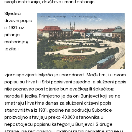
svojih institucija, društava i manifestacija.
Sljedeći
državni popis
iz 1931. uz
pitanje
materinjeg
jezika i
vjeroispovijesti bilježio je i narodnost. Međutim, i u ovom
popisu su Hrvati i Srbi popisivani zajedno, a službeni popis
nije poznavao postojanje bunjevačkog ili šokačkog
naroda ili jezika. Primjetno je da oni Bunjevci koji se ne
smatraju Hrvatima danas za službeni državni popis
stanovništva iz 1931. godine na području Subotice
proizvoljno stavljaju preko 40.000 stanovnika u
nepostojeću popisnu kategoriju Bunjevci. S druge
strane, na regionalnoj i lokalnoj razini radikalne struje u