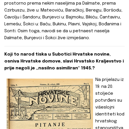
prostorno prema nekim naseljima pa Dalmate, prema
Czirbuszu, žive u: Mateoviću, Baračkoj, Beregu, Boršodu,
Čavolju i Šandoru; Bunjevci u: Bajmoku, Bikiću, Čantaviru,
Lemešu; Šokci u: Baču, Bukinu, Plavni, Vajskoj, Bođanima i
Sonti. Osim toga, navodi se da u petnaest naselja
Dalmate, Bunjevci i Šokci žive izmiješano.
Koji to narod tiska u Subotici Hrvatske novine,
osniva Hrvatske domove, slavi Hrvatsko Kraljevstvo i
prije negoli je „nasilno asimiliran" 1945.?
Na prijelazu iz
19. na 20.
stoljeće
potvrđeni su
višeslojni
identiteti kod
hrvatskog
stanovništva,