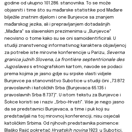
godine od ukupno 101.286. stanovnika. To se može
objasniti i time što su mađarske statistike pod Mađare
bilježile znatnim dijelom i one Bunjevce sa znanjem
mađarskog jezika, ali i prepravljanjem dotadašnjih
„Mađara" sa slavenskim prezimenima u „Bunjevce"
neovisno o tome kako su se oni samoidentificirali. U
studiji znanstvenog informativnog karaktera objavljenoj
za potrebe iste mirovne konferencije u Parizu,
Severna
granica južnih Slovena, La frontière septentrionale des
Jugoslaves
s etnografskom kartom, navode se podaci
prema kojima je jasno gdje su srpske vlasti vidjele
Bunjevce pa stanovništvo Subotice u studiji čini „73.872
pravoslavnih i katoličkih Srba (Bunjevaca 65.135 i
pravoslavnih Srba 8.737)". U istom tekstu za Bunjevce i
Šokce koristi se i naziv „Srbo-Hrvati". Više je nego jasno
da se predstavnici Bunjevaca, a time i puk koji su
predstavljali na toj mirovnoj konferenciji, nisu osjećali
katoličkim Srbima. Od njihovih predstavnika poimence:
Blaško Rajić pokretač
Hrvatskih novina
1923. u Subotici,