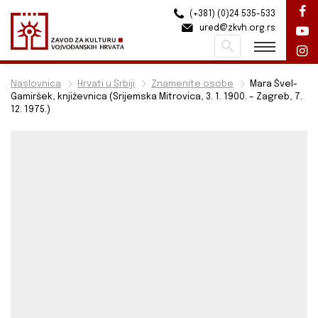
(+381) (0)24 535-533
ured@zkvh.org.rs
Pretraži
Naslovnica
Hrvati u Srbiji
Znamenite osobe
Mara Švel-
Gamiršek, književnica (Srijemska Mitrovica, 3. 1. 1900. – Zagreb, 7.
12. 1975.)