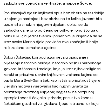
zadužila sve vojvođanske Hrvate, a napose Šokce.
Proučavajući njezin književni opus bez obzira na razdoblje
u kojem je nastajao i bez obzira na to koliko javnost bila
upoznata s nekim njegovim dijelom, dolazi se do
zaključka da je ono po čemu se odlikuje i ono što ga u
neku ruku čini jedinstvenim i posebnim je činjenica da se
kroz svako Marino djelo provlače ove značajke ili bolje
reći zadane tematske cjeline:
Šokci i Šokadija, koji podrazumijevaju opisivanje i
bilježenje narodnih običaja, narodnih nošnji i narodnoga
govora; kršćanska tradicija, koja je kroz njihov religiozni
karakter prisutna u svim književnim vrstama kojima se
bavila Mara Švel-Gamiršek, kao i stalna prisutnost vjere,
vjerskih motiva i vjerovanja kao nužnih uvjeta za
postizanje životnog uspjeha; naglasak na potpunoj
isprepletenosti čovjeka i prirode; prisustvo žene u
šokačkom gazdinstvu, gizdave, lijepe, strasne, uz koju