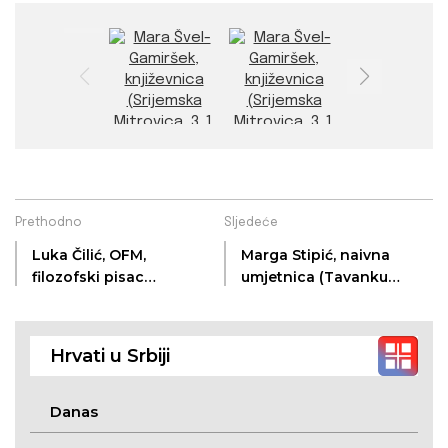
Prethodno
Sljedeće
Luka Čilić, OFM,
Marga Stipić, naivna
filozofski pisac
umjetnica (Tavankut,
((nedaleko od) Baja, ?,
3. 11. 1913. – Tavankut,
?, 1707. – Baja, 21. 4.
30. 3. 2007.)
1771.)
Hrvati u Srbiji
Danas