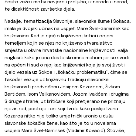
često veže i motiv nevjere i preljuba; iz naroda u narod;
te didaktičnost završetka djela.
Nadalje, tematizacija Slavonije, slavonske šume i Šokaca,
imala je dvojaki učinak na uspjeh Mare Švel-Gamiršek kao
književnice. Kad je riječ o književnoj kritici i ocjeni
temeljem kojih se njezino književno stvaralaštvo
smješta u okvire hrvatske nacionalne književnosti, valja
naglasiti kako je ona dosta skromna mahom jer se svodi
na općeniti sud o njoj kao književnici koja je svoj život i
djelo vezala uz Šokce i „šokačku problematiku“, čime se
također vezuje uz književnu tradiciju slavonske
književnosti predvođenu Josipom Kozarcem, Živkom
Bertićem, Isom Velikanovićem, Jozom Ivakićem i drugima.
S druge strane, uz kritičare koji pretjerano ne priznaju
njezin rad, postoje i oni koji tvrde kako poslije Ivana
Kozarca nitko nije toliko umjetnički uronio u dušu
slavonske šokačke žene, kao što je to u novelama
uspjela Mara Švel-Gamiršek (Vladimir Kovačić). Štoviše,