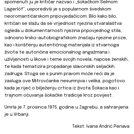
spomenuti ju je kritičar nazvao i „šokačkom Selmom
Lagerlöf“, usporedivši je s popularnom švedskom
neoromantičarskom pripovjedačicom. Bilo kako bilo,
kritičari se slažu da se vrijednost njezina stvaralaštva
ogleda u dokumentarnosti njezina pripovjednog stila,
odnosno lirsko-autobiografskom značaju njezine proze,
kao i korištenju autentičnog materijala iz stvarnoga
života te autoričina emocionalnog angažmana i
uživljenosti u likove i teme svojih novela, napose ženskih,
te kada tematizira propadanje slavonskih seljačkih
zadruga. Stoga se s punim pravom može reći da je
zasluga ove Mitrovčanke nesumnjiva i velika, pogotovo
kada je riječ o bilježenju crtica iz života Šokaca kao i
trajnom očuvanja šokačke tradicije kroz povijest.
Umrla je 7. prosinca 1975. godine u Zagrebu, a sahranjena
je u Vrbanji.
Tekst: Ivana Andrić Penava