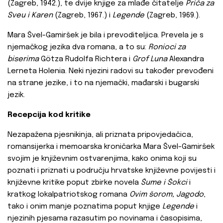
(Zagreb, 1942.), te dvije knjige za mlađe čitatelje
Priča za
Sveu i Karen
(Zagreb, 1967.) i
Legende
(Zagreb, 1969.).
Mara Švel-Gamiršek je bila i prevoditeljica. Prevela je s
njemačkog jezika dva romana, a to su:
Ronioci za
biserima
Götza Rudolfa Richtera i
Grof Luna
Alexandra
Lerneta Holenia. Neki njezini radovi su također prevođeni
na strane jezike, i to na njemački, mađarski i bugarski
jezik.
Recepcija kod kritike
Nezapažena pjesnikinja, ali priznata pripovjedačica,
romansijerka i memoarska kroničarka Mara Švel-Gamiršek
svojim je književnim ostvarenjima, kako onima koji su
poznati i priznati u području hrvatske književne povijesti i
književne kritike poput zbirke novela
Šume i Šokci
i
kratkog lokalpatriotskog romana
Ovim šorom, Jagodo
,
tako i onim manje poznatima poput knjige
Legende
i
njezinih pjesama razasutim po novinama i časopisima,