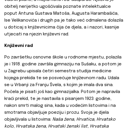
obitelj nerijetko ugošćivala poznate intelektualce
poput Antuna Gustava Matoša, Augusta Harambašića,
Ise Velikanovića i drugih pa je tako već odmalena dolazila
u doticaj s književnicima čija će djela, a i nazori, kasnije
utjecati na njezin književni rad.
Književni rad
Po završetku osnovne škole u rodnome mjestu, polazila
je i 1918. godine završila gimnaziju na Sušaku, a potom je
u Zagrebu upisala četiri semestra studija medicine
kojega prekida te se posvećuje književnom radu. Udala
se u Vrbanji za Franju Švela, s kojim je imala dva sina.
Počela je pisati još kao gimnazijalka. Potom je napravila
kraći prekid, te je nastavila s pisanjem 1923. godine,
nakon smrti malog sina, kada u vodećim listovima i na
smotrama objavljuje poeziju i prozu. Svoja je djela
objavljivala u listovima:
Naša žena
,
Hrvatica
,
Hrvatsko
kolo
,
Hrvatska žena
,
Hrvatski ženski list
,
Hrvatska