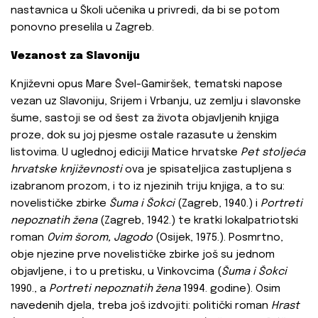
nastavnica u Školi učenika u privredi, da bi se potom
ponovno preselila u Zagreb.
Vezanost za Slavoniju
Književni opus Mare Švel-Gamiršek, tematski napose
vezan uz Slavoniju, Srijem i Vrbanju, uz zemlju i slavonske
šume, sastoji se od šest za života objavljenih knjiga
proze, dok su joj pjesme ostale razasute u ženskim
listovima. U uglednoj ediciji Matice hrvatske
Pet stoljeća
hrvatske književnosti
ova je spisateljica zastupljena s
izabranom prozom, i to iz njezinih triju knjiga, a to su:
novelističke zbirke
Šuma i Šokci
(Zagreb, 1940.) i
Portreti
nepoznatih žena
(Zagreb, 1942.) te kratki lokalpatriotski
roman
Ovim šorom, Jagodo
(Osijek, 1975.). Posmrtno,
obje njezine prve novelističke zbirke još su jednom
objavljene, i to u pretisku, u Vinkovcima (
Šuma i Šokci
1990., a
Portreti nepoznatih žena
1994. godine). Osim
navedenih djela, treba još izdvojiti: politički roman
Hrast