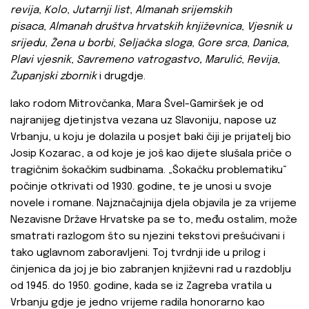
revija
,
Kolo
,
Jutarnji list
,
Almanah srijemskih
pisaca
,
Almanah društva hrvatskih književnica
,
Vjesnik u
srijedu
,
Žena u borbi
,
Seljačka sloga
,
Gore srca
,
Danica,
Plavi vjesnik
,
Savremeno vatrogastvo, Marulić
,
Revija
,
Županjski zbornik
i drugdje.
Iako rodom Mitrovčanka, Mara Švel-Gamiršek je od
najranijeg djetinjstva vezana uz Slavoniju, napose uz
Vrbanju, u koju je dolazila u posjet baki čiji je prijatelj bio
Josip Kozarac, a od koje je još kao dijete slušala priče o
tragičnim šokačkim sudbinama. „Šokačku problematiku“
počinje otkrivati od 1930. godine, te je unosi u svoje
novele i romane. Najznačajnija djela objavila je za vrijeme
Nezavisne Države Hrvatske pa se to, među ostalim, može
smatrati razlogom što su njezini tekstovi prešućivani i
tako uglavnom zaboravljeni. Toj tvrdnji ide u prilog i
činjenica da joj je bio zabranjen književni rad u razdoblju
od 1945. do 1950. godine, kada se iz Zagreba vratila u
Vrbanju gdje je jedno vrijeme radila honorarno kao